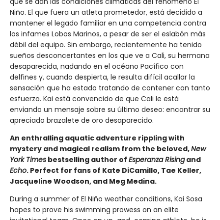
que se dan las condiciones climáticas del fenómeno El
Niño. El que fuera un atleta prometedor, está decidido a
mantener el legado familiar en una competencia contra
los infames Lobos Marinos, a pesar de ser el eslabón más
débil del equipo. Sin embargo, recientemente ha tenido
sueños desconcertantes en los que ve a Cali, su hermana
desaparecida, nadando en el océano Pacífico con
delfines y, cuando despierta, le resulta difícil acallar la
sensación que ha estado tratando de contener con tanto
esfuerzo. Kai está convencido de que Cali le está
enviando un mensaje sobre su último deseo: encontrar su
apreciado brazalete de oro desaparecido.
An enthralling aquatic adventure rippling with
mystery and magical realism from the beloved,
New
York Times
bestselling author of
Esperanza Rising
and
Echo
. Perfect for fans of Kate DiCamillo, Tae Keller,
Jacqueline Woodson, and Meg Medina.
During a summer of El Niño weather conditions, Kai Sosa
hopes to prove his swimming prowess on an elite