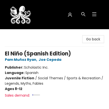
Octopus Bookshop
Go back
El Niño (Spanish Edition)
Pam Muñoz Ryan
,
Joe Cepeda
Publisher:
Scholastic Inc.
Language:
Spanish
Juvenile Fiction
/
Social Themes / Sports & Recreation /
Legends, Myths, Fables
Ages 8-12
Sales demand: